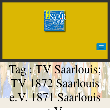
Start
Neuigkeiten
Tag :
TV Saarlouis;
Sportarten
Artistik
TV 1872 Saarlouis
Badminton
e.V. 1871 Saarlouis
Baseball
Basketball