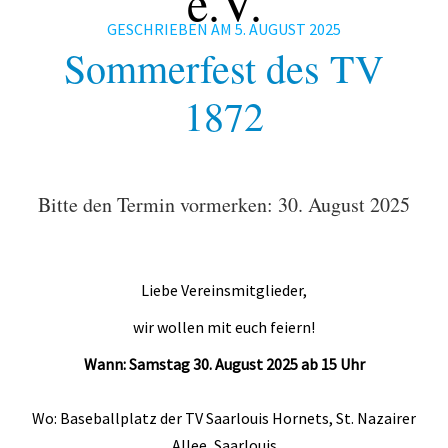
e.V.
Fitness
GESCHRIEBEN AM
5. AUGUST 2025
Gesundheit
Sommerfest des TV
Antara Age
1872
Aqua-Jogging
Indian Balance
Bitte den Termin vormerken: 30. August 2025
Herzsport – REHA
Lungensport – REHA
Liebe Vereinsmitglieder,
Orthopädie – REHA
wir wollen mit euch feiern!
Rückenschule
Wann: Samstag 30. August 2025 ab 15 Uhr
Tai Chi
Yoga
Wo: Baseballplatz der TV Saarlouis Hornets, St. Nazairer
Allee, Saarlouis