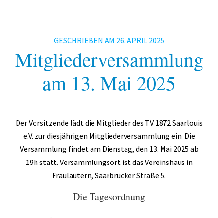
Zumba
TV 1872 Saarlouis e.V.
GESCHRIEBEN AM
26. APRIL 2025
Mitgliederversammlung
Vorstand
Turnrat
am 13. Mai 2025
Mitgliedschaft
Kontakt
Der Vorsitzende lädt die Mitglieder des TV 1872 Saarlouis
Datenschutzerklärung
e.V. zur diesjährigen Mitgliederversammlung ein. Die
Versammlung findet am Dienstag, den 13. Mai 2025 ab
Impressum
19h statt. Versammlungsort ist das Vereinshaus in
Impressum
Fraulautern, Saarbrücker Straße 5.
Datenschutzerklärung
Die Tagesordnung