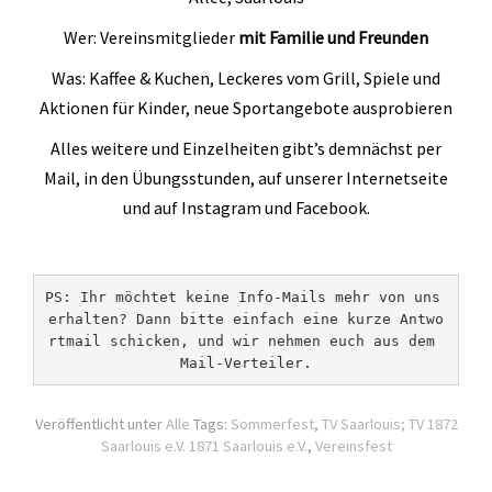
Geräteturnen
Wer: Vereinsmitglieder
mit Familie und Freunden
Kletterknirpse
Was: Kaffee & Kuchen, Leckeres vom Grill, Spiele und
Kraft und Fitness
Aktionen für Kinder, neue Sportangebote ausprobieren
Leichtathletik
Alles weitere und Einzelheiten gibt’s demnächst per
Mail, in den Übungsstunden, auf unserer Internetseite
Schwimmen
und auf Instagram und Facebook.
Schwimmen lernen
Seepferdchen
PS: Ihr möchtet keine Info-Mails mehr von uns 
Schwimmer
erhalten? Dann bitte einfach eine kurze Antwo
rtmail schicken, und wir nehmen euch aus dem 
Seniorensport
Mail-Verteiler.
Sportabzeichen
Veröffentlicht unter
Alle
Tags:
Sommerfest
,
TV Saarlouis; TV 1872
Trampolin
Saarlouis e.V. 1871 Saarlouis e.V.
,
Vereinsfest
Turnen