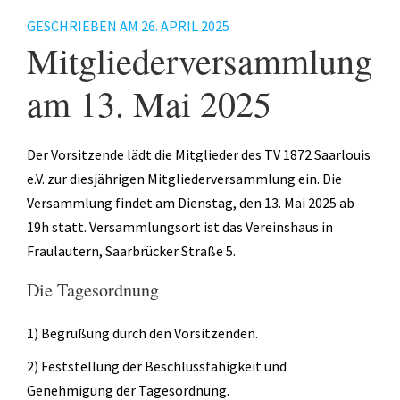
Fitness
GESCHRIEBEN AM
26. APRIL 2025
Mitgliederversammlung
Gesundheit
Antara Age
am 13. Mai 2025
Aqua-Jogging
Indian Balance
Der Vorsitzende lädt die Mitglieder des TV 1872 Saarlouis
e.V. zur diesjährigen Mitgliederversammlung ein. Die
Herzsport – REHA
Versammlung findet am Dienstag, den 13. Mai 2025 ab
Lungensport – REHA
19h statt. Versammlungsort ist das Vereinshaus in
Fraulautern, Saarbrücker Straße 5.
Orthopädie – REHA
Die Tagesordnung
Rückenschule
Tai Chi
1) Begrüßung durch den Vorsitzenden.
2) Feststellung der Beschlussfähigkeit und
Yoga
Genehmigung der Tagesordnung.