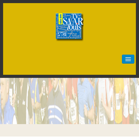
Start
Neuigkeiten
Sportarten
Artistik
Badminton
Baseball
Basketball