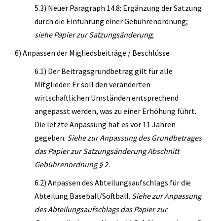
5.3) Neuer Paragraph 14.8: Ergänzung der Satzung
Zumba
durch die Einführung einer Gebührenordnung;
siehe Papier zur Satzungsänderung
;
TV 1872 Saarlouis e.V.
6) Anpassen der Migliedsbeiträge / Beschlüsse
Vorstand
6.1) Der Beitragsgrundbetrag gilt für alle
Turnrat
Mitglieder. Er soll den veränderten
Mitgliedschaft
wirtschaftlichen Umständen entsprechend
angepasst werden, was zu einer Erhöhung führt.
Kontakt
Die letzte Anpassung hat es vor 11 Jahren
Datenschutzerklärung
gegeben.
Siehe zur Anpassung des Grundbetrages
das Papier zur Satzungsänderung Abschnitt
Impressum
Gebührenordnung § 2.
Impressum
6.2) Anpassen des Abteilungsaufschlags für die
Datenschutzerklärung
Abteilung Baseball/Softball.
Siehe zur Anpassung
des
Abteilungsaufschlags das Papier zur