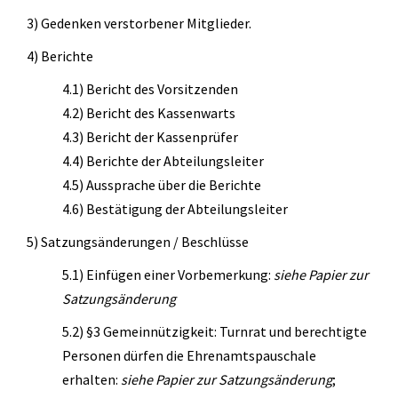
Geräteturnen
3) Gedenken verstorbener Mitglieder.
Kletterknirpse
4) Berichte
Kraft und Fitness
4.1) Bericht des Vorsitzenden
Leichtathletik
4.2) Bericht des Kassenwarts
4.3) Bericht der Kassenprüfer
Schwimmen
4.4) Berichte der Abteilungsleiter
Schwimmen lernen
4.5) Aussprache über die Berichte
4.6) Bestätigung der Abteilungsleiter
Seepferdchen
5) Satzungsänderungen / Beschlüsse
Schwimmer
5.1) Einfügen einer Vorbemerkung:
siehe Papier zur
Seniorensport
Satzungsänderung
Sportabzeichen
5.2) §3 Gemeinnützigkeit: Turnrat und berechtigte
Personen dürfen die Ehrenamtspauschale
Trampolin
erhalten:
siehe Papier zur Satzungsänderung
;
Turnen