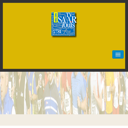
Start
Neuigkeiten
Sportarten
Artistik
Badminton
Baseball
Basketball