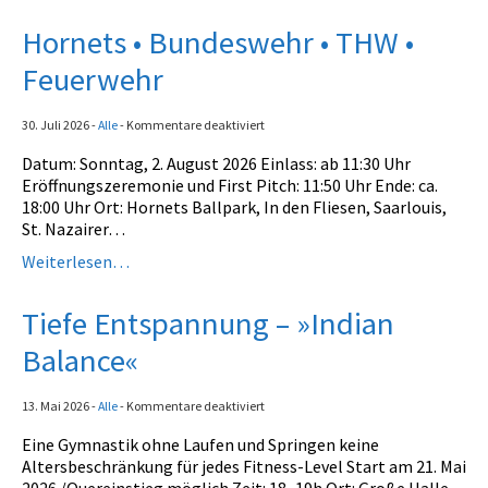
Geräteturnen
Hornets • Bundeswehr • THW •
Kletterknirpse
Feuerwehr
Kraft und Fitness
für
30. Juli 2026
-
Alle
-
Kommentare deaktiviert
Leichtathletik
Hornets
Datum: Sonntag, 2. August 2026 Einlass: ab 11:30 Uhr
•
Schwimmen
Eröffnungszeremonie und First Pitch: 11:50 Uhr Ende: ca.
Bundeswehr
18:00 Uhr Ort: Hornets Ballpark, In den Fliesen, Saarlouis,
•
Schwimmen lernen
St. Nazairer…
THW
•
Weiterlesen…
Seepferdchen
Feuerwehr
Schwimmer
Tiefe Entspannung – »Indian
Balance«
Seniorensport
Sportabzeichen
für
13. Mai 2026
-
Alle
-
Kommentare deaktiviert
Tiefe
Trampolin
Eine Gymnastik ohne Laufen und Springen keine
Entspannung
Altersbeschränkung für jedes Fitness-Level Start am 21. Mai
–
Turnen