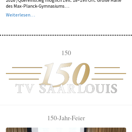
2026 /Quereinstieg möglich Zeit: 18–19h Ort: Große Halle
»Indian
des Max-Planck-Gymnasiums…
Balance«
Zumba
Weiterlesen…
TV 1872 Saarlouis e.V.
Vorstand
Turnrat
150
Mitgliedschaft
Kontakt
Datenschutzerklärung
Impressum
Impressum
Datenschutzerklärung
150-Jahr-Feier