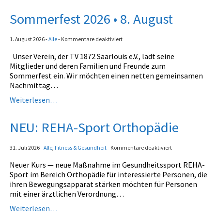
Fitness
Sommerfest 2026 • 8. August
Gesundheit
für
1. August 2026
-
Alle
-
Kommentare deaktiviert
Antara Age
Sommerfest
Unser Verein, der TV 1872 Saarlouis e.V., lädt seine
2026
Aqua-Jogging
Mitglieder und deren Familien und Freunde zum
•
Sommerfest ein. Wir möchten einen netten gemeinsamen
8.
Indian Balance
Nachmittag…
August
Weiterlesen…
Herzsport – REHA
Lungensport – REHA
NEU: REHA-Sport Orthopädie
Orthopädie – REHA
für
31. Juli 2026
-
Alle
,
Fitness & Gesundheit
-
Kommentare deaktiviert
NEU:
Rückenschule
Neuer Kurs — neue Maßnahme im Gesundheitssport REHA-
REHA-
Sport im Bereich Orthopädie für interessierte Personen, die
Sport
Tai Chi
ihren Bewegungsapparat stärken möchten für Personen
Orthopädie
mit einer ärztlichen Verordnung…
Yoga
Weiterlesen…