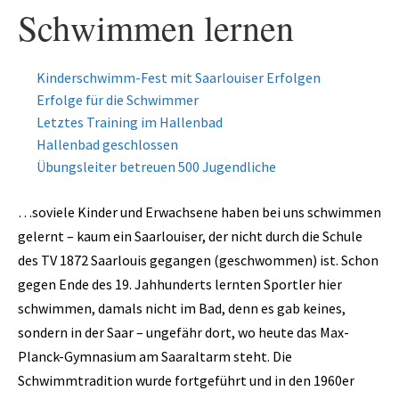
Fitness
Schwimmen lernen
Gesundheit
Kinderschwimm-Fest mit Saarlouiser Erfolgen
Antara Age
Erfolge für die Schwimmer
Aqua-Jogging
Letztes Training im Hallenbad
Hallenbad geschlossen
Indian Balance
Übungsleiter betreuen 500 Jugendliche
Herzsport – REHA
…soviele Kinder und Erwachsene haben bei uns schwimmen
Lungensport – REHA
gelernt – kaum ein Saarlouiser, der nicht durch die Schule
Orthopädie – REHA
des TV 1872 Saarlouis gegangen (geschwommen) ist. Schon
gegen Ende des 19. Jahhunderts lernten Sportler hier
Rückenschule
schwimmen, damals nicht im Bad, denn es gab keines,
Tai Chi
sondern in der Saar – ungefähr dort, wo heute das Max-
Planck-Gymnasium am Saaraltarm steht. Die
Yoga
Schwimmtradition wurde fortgeführt und in den 1960er