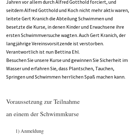
Geräteturnen
Jahren vor allem durch Alfred Gotthold forciert, und
seitdem Alfred Gotthold und Koch nicht mehr aktiv waren,
Kletterknirpse
leitete Gert Kranich die Abteilung Schwimmen und
Kraft und Fitness
besetzte die Kurse, in denen Kinder und Erwachsene ihre
ersten Schwimmversuche wagten. Auch Gert Kranich, der
Leichtathletik
langjährige Vereinsvorsitzende ist verstorben.
Schwimmen
Verantwortlich ist nun Bettina Ehl.
Besuchen Sie unsere Kurse und gewinnen Sie Sicherheit im
Schwimmen lernen
Wasser und erfahren Sie, dass Plantschen, Tauchen,
Seepferdchen
Springen und Schwimmen herrlichen Spaß machen kann.
Schwimmer
Seniorensport
Voraussetzung zur Teilnahme
Sportabzeichen
an einem der Schwimmkurse
Trampolin
1) Anmeldung
Turnen