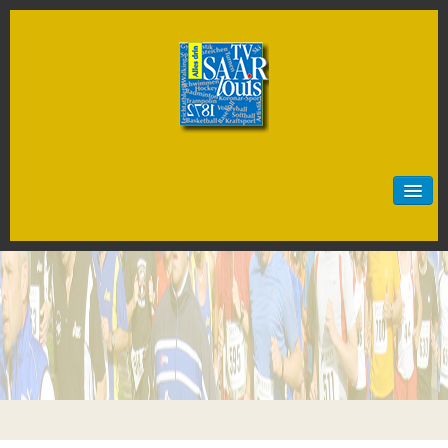
Start
Neuigkeiten
Sportarten
Artistik
Badminton
Baseball
Basketball