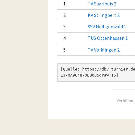
1
TV Saarlouis 2
2
KV St. Ingbert 2
3
SSV Heiligenwald 1
4
TUS Ottenhausen 1
5
TV Völklingen 2
[Quelle: https://dbv.turnier.d
E3-0A964870EB0B&draw=15]
Veröffentl