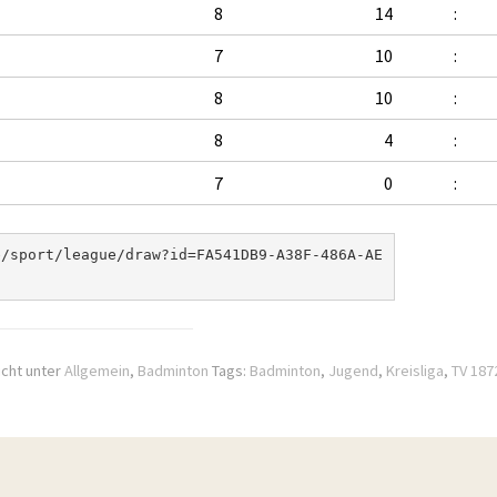
8
14
:
7
10
:
8
10
:
8
4
:
7
0
:
e/sport/league/draw?id=FA541DB9-A38F-486A-AE
icht unter
Allgemein
,
Badminton
Tags:
Badminton
,
Jugend
,
Kreisliga
,
TV 187