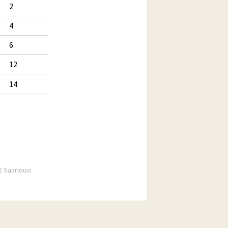
2
4
6
12
14
2 Saarlouis