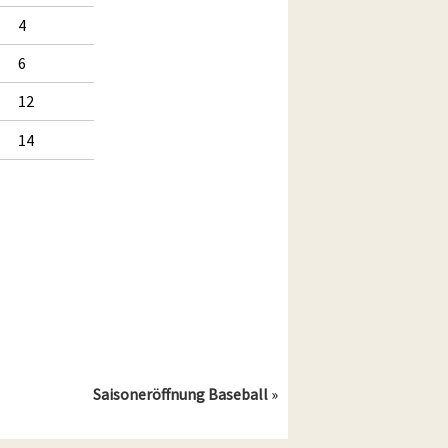
4
6
12
14
Saisoneröffnung Baseball
»