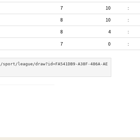
7
10
:
8
10
:
8
4
:
7
0
:
e/sport/league/draw?id=FA541DB9-A38F-486A-AE