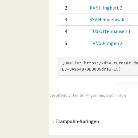
2
KV St. Ingbert 2
3
SSV Heiligenwald 1
4
TUS Ottenhausen 1
5
TV Völklingen 2
[Quelle: https://dbv.turnier.d
E3-0A964870EB0B&draw=15]
Veröffentlicht unter
Allgemein
,
Badminton
«
Trampolin-Springen