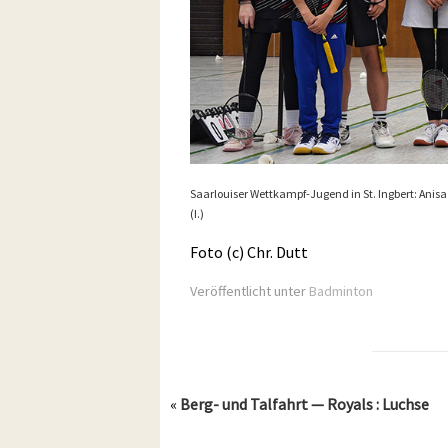
Saarlouiser Wettkampf-Jugend in St. Ingbert: Anisa (I.), 
(I.)
Foto (c) Chr. Dutt
Veröffentlicht unter
Badminton
«
Berg- und Talfahrt — Royals : Luchse