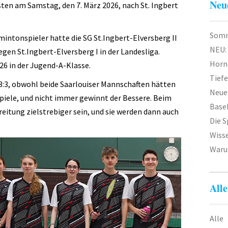
Neu
ten am Samstag, den 7. März 2026, nach St. Ingbert
Somm
dmintonspieler hatte die SG St.Ingbert-Elversberg II
NEU:
gegen St.Ingbert-Elversberg I in der Landesliga.
Horn
-26 in der Jugend-A-Klasse.
Tief
 3:3, obwohl beide Saarlouiser Mannschaften hätten
Neuer
piele, und nicht immer gewinnt der Bessere. Beim
Baseb
eitung zielstrebiger sein, und sie werden dann auch
Die 
Wiss
Waru
Alle
Alle