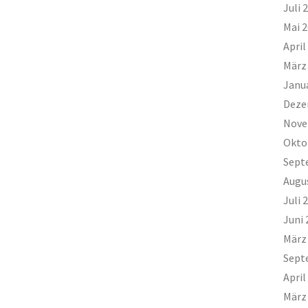
Juli 
Mai 
April
März
Janu
Deze
Nove
Okto
Sept
Augu
Juli 
Juni 
März
Sept
April
März