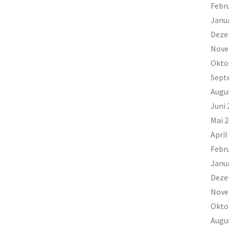
Febr
Janu
Deze
Nove
Okto
Sept
Augu
Juni 
Mai 
April
Febr
Janu
Deze
Nove
Okto
Augu