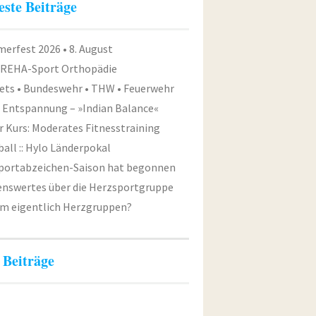
este Beiträge
erfest 2026 • 8. August
 REHA-Sport Orthopädie
ets • Bundeswehr • THW • Feuerwehr
e Entspannung – »Indian Balance«
 Kurs: Moderates Fitnesstraining
all :: Hylo Länderpokal
Sportabzeichen-Saison hat begonnen
enswertes über die Herzsportgruppe
m eigentlich Herzgruppen?
 Beiträge