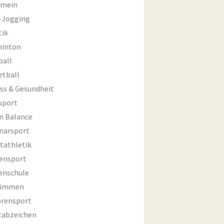
emein
-Jogging
tik
inton
ball
etball
ess & Gesundheit
sport
an Balance
narsport
tathletik
ensport
enschule
wimmen
orensport
tabzeichen