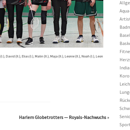
Allg
Aqua
Artis
Badm
Base
Bask
Fitn
David (II.), Elias (I.), Malin (II.), Maja (II.), Leonie (II.), Noah (I.), Leon
Herz
Indi
Koro
Leich
Lung
Rück
Sch
Seni
Harlem Globetrotters — Royals-Nachwuchs
»
Spor