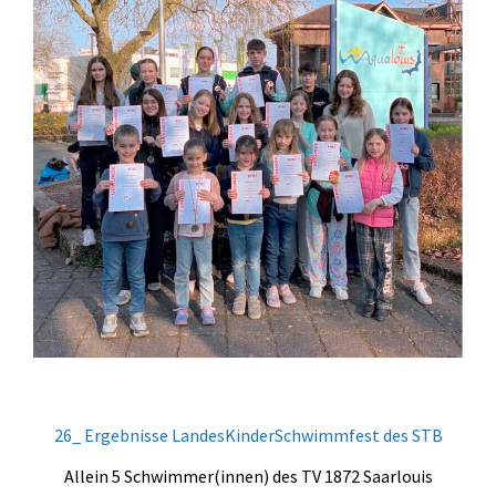
Zumba
TV 1872 Saarlouis e.V.
Vorstand
Turnrat
Mitgliedschaft
Kontakt
Datenschutzerklärung
Impressum
Impressum
Datenschutzerklärung
26_ Ergebnisse LandesKinderSchwimmfest des STB
Allein 5 Schwimmer(innen) des TV 1872 Saarlouis