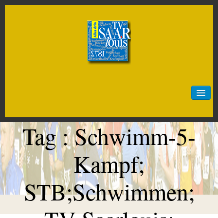
Start
Neuigkeiten
Tag :
Schwimm-5-
Sportarten
Artistik
Kampf;
Badminton
STB;Schwimmen;
Baseball
Basketball