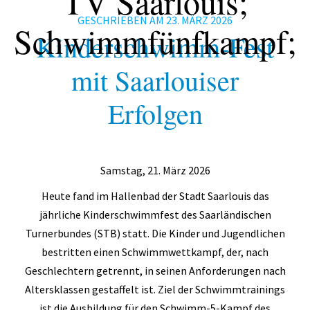
TV Saarlouis;
Fitness
GESCHRIEBEN AM
23. MÄRZ 2026
Schwimmfünfkampf;
Gesundheit
Kinderschwimm-Fest
Antara Age
mit Saarlouiser
Aqua-Jogging
Erfolgen
Indian Balance
Herzsport – REHA
Samstag, 21. März 2026
Lungensport – REHA
Heute fand im Hallenbad der Stadt Saarlouis das
Orthopädie – REHA
jährliche Kinderschwimmfest des Saarländischen
Rückenschule
Turnerbundes (STB) statt. Die Kinder und Jugendlichen
bestritten einen Schwimmwettkampf, der, nach
Tai Chi
Geschlechtern getrennt, in seinen Anforderungen nach
Yoga
Altersklassen gestaffelt ist. Ziel der Schwimmtrainings
ist die Ausbildung für den Schwimm-5-Kampf des