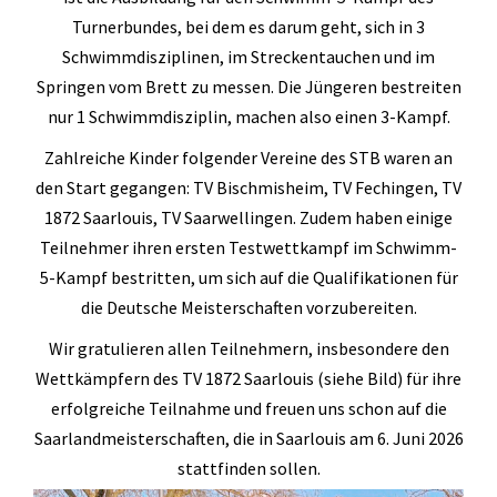
Geräteturnen
Turnerbundes, bei dem es darum geht, sich in 3
Kletterknirpse
Schwimmdisziplinen, im Streckentauchen und im
Springen vom Brett zu messen. Die Jüngeren bestreiten
Kraft und Fitness
nur 1 Schwimmdisziplin, machen also einen 3-Kampf.
Leichtathletik
Zahlreiche Kinder folgender Vereine des STB waren an
Schwimmen
den Start gegangen: TV Bischmisheim, TV Fechingen, TV
1872 Saarlouis, TV Saarwellingen. Zudem haben einige
Schwimmen lernen
Teilnehmer ihren ersten Testwettkampf im Schwimm-
Seepferdchen
5-Kampf bestritten, um sich auf die Qualifikationen für
die Deutsche Meisterschaften vorzubereiten.
Schwimmer
Wir gratulieren allen Teilnehmern, insbesondere den
Seniorensport
Wettkämpfern des TV 1872 Saarlouis (siehe Bild) für ihre
Sportabzeichen
erfolgreiche Teilnahme und freuen uns schon auf die
Saarlandmeisterschaften, die in Saarlouis am 6. Juni 2026
Trampolin
stattfinden sollen.
Turnen