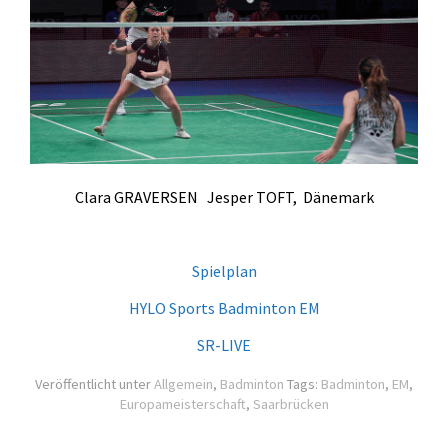
Clara GRAVERSEN Jesper TOFT, Dänemark
Spielplan
HYLO Sports Badminton EM
SR-LIVE
Veröffentlicht unter
Allgemein
,
Badminton
Tags:
Badminton
,
EM
,
Europameisterschaft
,
Saarbrücken