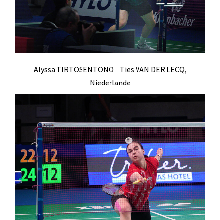
Geräteturnen
Kletterknirpse
Kraft und Fitness
Leichtathletik
Alyssa TIRTOSENTONO Ties VAN DER LECQ,
Schwimmen
Niederlande
Schwimmen lernen
Seepferdchen
Schwimmer
Seniorensport
Sportabzeichen
Trampolin
Turnen