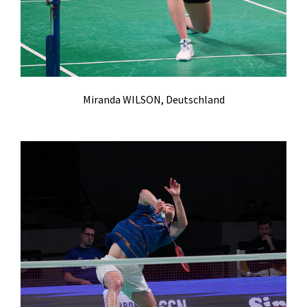
Zumba
TV 1872 Saarlouis e.V.
Vorstand
Miranda WILSON, Deutschland
Turnrat
Mitgliedschaft
Kontakt
Datenschutzerklärung
Impressum
Impressum
Datenschutzerklärung