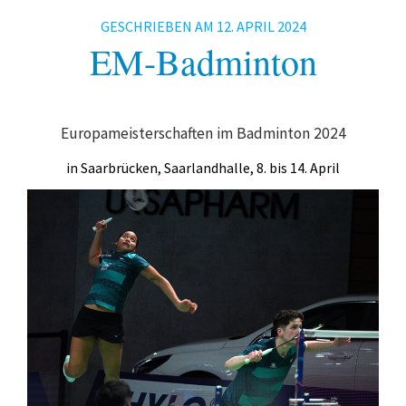
Fitness
GESCHRIEBEN AM
12. APRIL 2024
Gesundheit
EM-Badminton
Antara Age
Aqua-Jogging
Europameisterschaften im Badminton 2024
Indian Balance
in Saarbrücken, Saarlandhalle, 8. bis 14. April
Herzsport – REHA
Lungensport – REHA
Orthopädie – REHA
Rückenschule
Tai Chi
Yoga