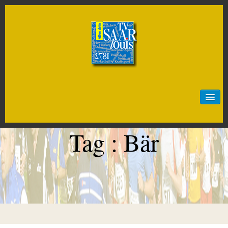
Start
Neuigkeiten
Tag :
Bär
Sportarten
Artistik
Badminton
Baseball
Basketball