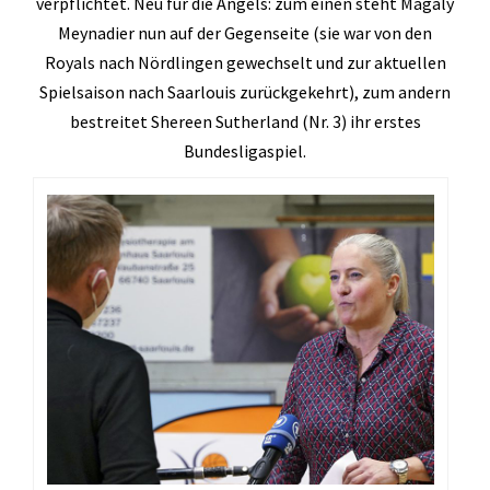
verpflichtet. Neu für die Angels: zum einen steht Magaly
Geräteturnen
Meynadier nun auf der Gegenseite (sie war von den
Kletterknirpse
Royals nach Nördlingen gewechselt und zur aktuellen
Kraft und Fitness
Spielsaison nach Saarlouis zurückgekehrt), zum andern
bestreitet Shereen Sutherland (Nr. 3) ihr erstes
Leichtathletik
Bundesligaspiel.
Schwimmen
Schwimmen lernen
Seepferdchen
Schwimmer
Seniorensport
Sportabzeichen
Trampolin
Turnen