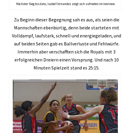
Höchster Sieg bis dato, Isabel Fernandez zeigt sich zufrieden im Inerview
Zumba
Zu Beginn dieser Begegnung sah es aus, als seien die
TV 1872 Saarlouis e.V.
Mannschaften ebenbürtig, denn beide starteten mit
Vorstand
Volldampf, laufstark, schnell und energiegeladen, und
auf beiden Seiten gab es Ballverluste und Fehlwürfe.
Turnrat
Immerhin aber verschafften sich die Royals mit 3
Mitgliedschaft
erfolgreichen Dreiern einen Vorsprung. Und nach 10
Minuten Spielzeit stand es 25:15.
Kontakt
Datenschutzerklärung
Impressum
Impressum
Datenschutzerklärung