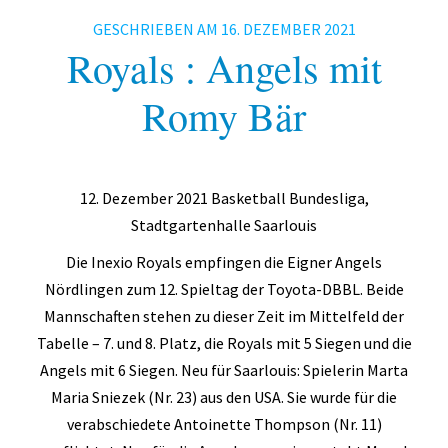
Fitness
GESCHRIEBEN AM
16. DEZEMBER 2021
Gesundheit
Royals : Angels mit
Antara Age
Romy Bär
Aqua-Jogging
Indian Balance
12. Dezember 2021 Basketball Bundesliga,
Herzsport – REHA
Stadtgartenhalle Saarlouis
Lungensport – REHA
Die Inexio Royals empfingen die Eigner Angels
Nördlingen zum 12. Spieltag der Toyota-DBBL. Beide
Orthopädie – REHA
Mannschaften stehen zu dieser Zeit im Mittelfeld der
Rückenschule
Tabelle – 7. und 8. Platz, die Royals mit 5 Siegen und die
Angels mit 6 Siegen. Neu für Saarlouis: Spielerin Marta
Tai Chi
Maria Sniezek (Nr. 23) aus den USA. Sie wurde für die
Yoga
verabschiedete Antoinette Thompson (Nr. 11)