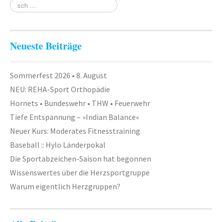
Geräteturnen
Kletterknirpse
Kraft und Fitness
Neueste Beiträge
Leichtathletik
Sommerfest 2026 • 8. August
Schwimmen
NEU: REHA-Sport Orthopädie
Schwimmen lernen
Hornets • Bundeswehr • THW • Feuerwehr
Tiefe Entspannung – »Indian Balance«
Seepferdchen
Neuer Kurs: Moderates Fitnesstraining
Schwimmer
Baseball :: Hylo Länderpokal
Die Sportabzeichen-Saison hat begonnen
Seniorensport
Wissenswertes über die Herzsportgruppe
Sportabzeichen
Warum eigentlich Herzgruppen?
Trampolin
Turnen