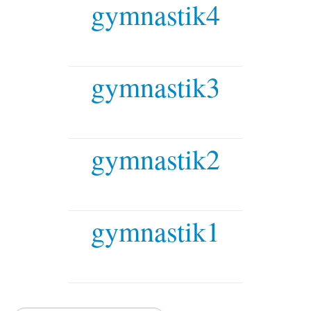
gymnastik4
Fitness
Gesundheit
Antara Age
gymnastik3
Aqua-Jogging
Indian Balance
Herzsport – REHA
gymnastik2
Lungensport – REHA
Orthopädie – REHA
gymnastik1
Rückenschule
Tai Chi
Yoga