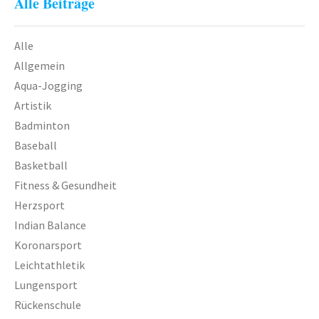
Alle Beiträge
Zumba
Alle
TV 1872 Saarlouis e.V.
Allgemein
Vorstand
Aqua-Jogging
Artistik
Turnrat
Badminton
Mitgliedschaft
Baseball
Kontakt
Basketball
Fitness & Gesundheit
Datenschutzerklärung
Herzsport
Impressum
Indian Balance
Koronarsport
Impressum
Leichtathletik
Datenschutzerklärung
Lungensport
Rückenschule