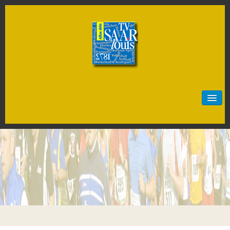
Start
Neuigkeiten
Sportarten
Artistik
Badminton
Baseball
Basketball