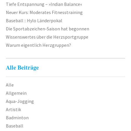
Geräteturnen
Tiefe Entspannung – »Indian Balance«
Neuer Kurs: Moderates Fitnesstraining
Kletterknirpse
Baseball :: Hylo Länderpokal
Kraft und Fitness
Die Sportabzeichen-Saison hat begonnen
Leichtathletik
Wissenswertes über die Herzsportgruppe
Warum eigentlich Herzgruppen?
Schwimmen
Schwimmen lernen
Alle Beiträge
Seepferdchen
Schwimmer
Alle
Allgemein
Seniorensport
Aqua-Jogging
Sportabzeichen
Artistik
Badminton
Trampolin
Baseball
Turnen