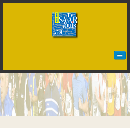
Start
Neuigkeiten
Sportarten
Artistik
Badminton
Baseball
Basketball