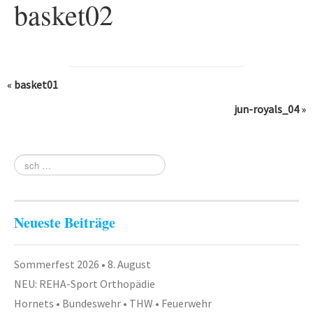
basket02
Fitness
Gesundheit
Antara Age
«
basket01
Aqua-Jogging
jun-royals_04
»
Indian Balance
Herzsport – REHA
Lungensport – REHA
Orthopädie – REHA
Neueste Beiträge
Rückenschule
Tai Chi
Sommerfest 2026 • 8. August
NEU: REHA-Sport Orthopädie
Yoga
Hornets • Bundeswehr • THW • Feuerwehr