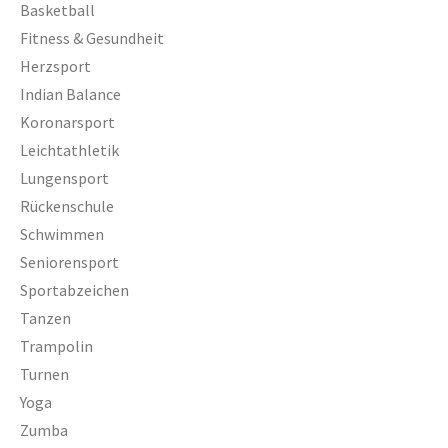
Basketball
Zumba
Fitness & Gesundheit
Herzsport
TV 1872 Saarlouis e.V.
Indian Balance
Vorstand
Koronarsport
Leichtathletik
Turnrat
Lungensport
Mitgliedschaft
Rückenschule
Kontakt
Schwimmen
Seniorensport
Datenschutzerklärung
Sportabzeichen
Impressum
Tanzen
Trampolin
Impressum
Turnen
Datenschutzerklärung
Yoga
Zumba