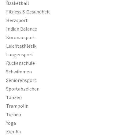
Basketball
Zumba
Fitness & Gesundheit
Herzsport
TV 1872 Saarlouis e.V.
Indian Balance
Vorstand
Koronarsport
Leichtathletik
Turnrat
Lungensport
Mitgliedschaft
Rückenschule
Kontakt
Schwimmen
Seniorensport
Datenschutzerklärung
Sportabzeichen
Impressum
Tanzen
Trampolin
Impressum
Turnen
Datenschutzerklärung
Yoga
Zumba