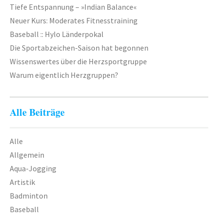
Geräteturnen
Tiefe Entspannung – »Indian Balance«
Neuer Kurs: Moderates Fitnesstraining
Kletterknirpse
Baseball :: Hylo Länderpokal
Kraft und Fitness
Die Sportabzeichen-Saison hat begonnen
Leichtathletik
Wissenswertes über die Herzsportgruppe
Warum eigentlich Herzgruppen?
Schwimmen
Schwimmen lernen
Alle Beiträge
Seepferdchen
Schwimmer
Alle
Allgemein
Seniorensport
Aqua-Jogging
Sportabzeichen
Artistik
Badminton
Trampolin
Baseball
Turnen