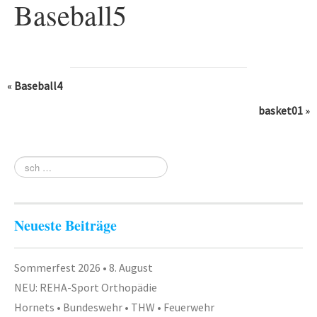
Baseball5
Fitness
Gesundheit
Antara Age
«
Baseball4
Aqua-Jogging
basket01
»
Indian Balance
Herzsport – REHA
Lungensport – REHA
Orthopädie – REHA
Neueste Beiträge
Rückenschule
Tai Chi
Sommerfest 2026 • 8. August
NEU: REHA-Sport Orthopädie
Yoga
Hornets • Bundeswehr • THW • Feuerwehr