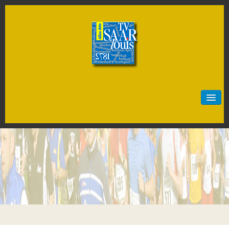
Start
Neuigkeiten
Sportarten
Artistik
Badminton
Baseball
Basketball