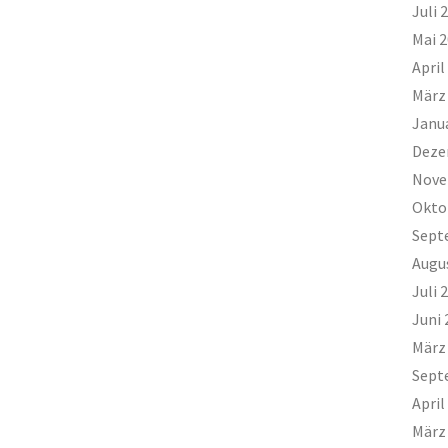
Juli 
Mai 
April
März
Janu
Deze
Nove
Okto
Sept
Augu
Juli 
Juni 
März
Sept
April
März