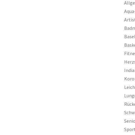
Allg
Aqua
Artis
Badm
Base
Bask
Fitn
Herz
Indi
Koro
Leich
Lung
Rück
Sch
Seni
Spor