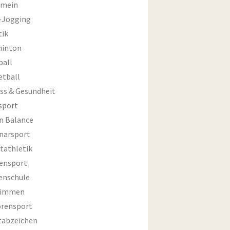
emein
-Jogging
tik
inton
ball
etball
ess & Gesundheit
sport
an Balance
narsport
tathletik
ensport
enschule
wimmen
orensport
tabzeichen