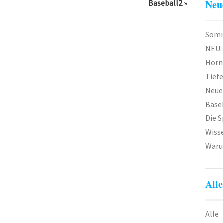
Neu
Baseball2
»
Somm
NEU:
Horn
Tief
Neuer
Baseb
Die 
Wiss
Waru
Alle
Alle