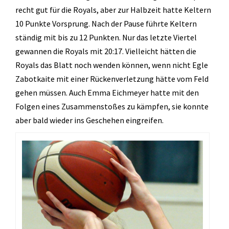
recht gut für die Royals, aber zur Halbzeit hatte Keltern
Zumba
10 Punkte Vorsprung. Nach der Pause führte Keltern
TV 1872 Saarlouis e.V.
ständig mit bis zu 12 Punkten. Nur das letzte Viertel
gewannen die Royals mit 20:17. Vielleicht hätten die
Vorstand
Royals das Blatt noch wenden können, wenn nicht Egle
Turnrat
Zabotkaite mit einer Rückenverletzung hätte vom Feld
gehen müssen. Auch Emma Eichmeyer hatte mit den
Mitgliedschaft
Folgen eines Zusammenstoßes zu kämpfen, sie konnte
Kontakt
aber bald wieder ins Geschehen eingreifen.
Datenschutzerklärung
Impressum
Impressum
Datenschutzerklärung