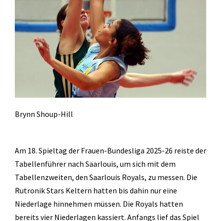
Geräteturnen
Kletterknirpse
Kraft und Fitness
Leichtathletik
Schwimmen
Schwimmen lernen
Brynn Shoup-Hill
Seepferdchen
Schwimmer
Am 18. Spieltag der Frauen-Bundesliga 2025-26 reiste der
Seniorensport
Tabellenführer nach Saarlouis, um sich mit dem
Tabellenzweiten, den Saarlouis Royals, zu messen. Die
Sportabzeichen
Rutronik Stars Keltern hatten bis dahin nur eine
Trampolin
Niederlage hinnehmen müssen. Die Royals hatten
bereits vier Niederlagen kassiert. Anfangs lief das Spiel
Turnen