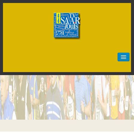
Start
Neuigkeiten
Sportarten
Artistik
Badminton
Baseball
Basketball