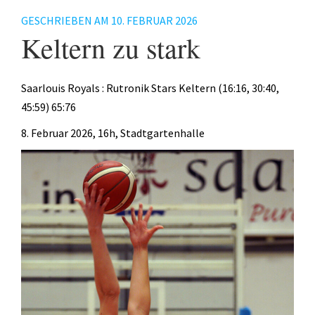
Fitness
GESCHRIEBEN AM
10. FEBRUAR 2026
Keltern zu stark
Gesundheit
Antara Age
Saarlouis Royals : Rutronik Stars Keltern (16:16, 30:40,
Aqua-Jogging
45:59) 65:76
Indian Balance
8. Februar 2026, 16h, Stadtgartenhalle
Herzsport – REHA
Lungensport – REHA
Orthopädie – REHA
Rückenschule
Tai Chi
Yoga