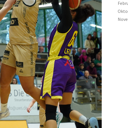
Febr
Okto
Nove