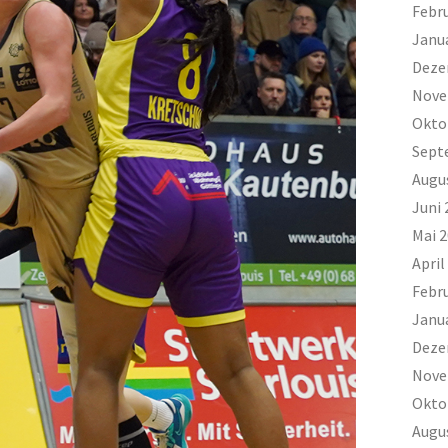
Febr
Janu
Deze
Nove
Okto
Sept
Augu
Juni 
Mai 
April
Febr
Janu
Deze
Nove
Okto
Augu