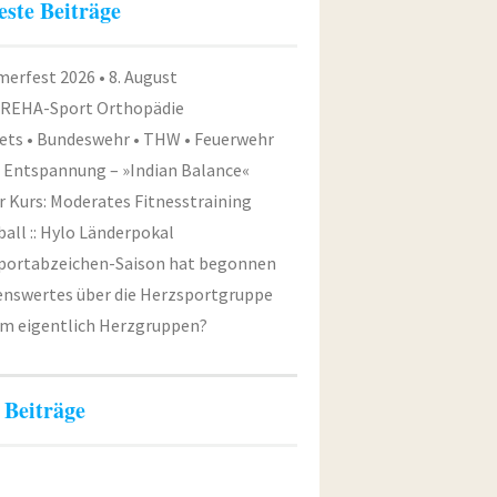
este Beiträge
erfest 2026 • 8. August
 REHA-Sport Orthopädie
ets • Bundeswehr • THW • Feuerwehr
e Entspannung – »Indian Balance«
 Kurs: Moderates Fitnesstraining
all :: Hylo Länderpokal
Sportabzeichen-Saison hat begonnen
enswertes über die Herzsportgruppe
m eigentlich Herzgruppen?
 Beiträge