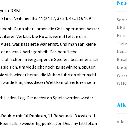
Neu
oyota-DBBL)
stinct Veilchen BG 74 (24:17, 32:34, 47:51) 64:69
Somm
NEU:
minant. Dann aber kamen die Göttingerinnen besser
Horn
weiteren Verlauf. Die Royals vermittelten den
Tief
 Alles, was passierte war ernst, und man sah keine
Neuer
 denn von Überlegenheit. Das berufliche
e oft schon in vergangenen Spielen, besannen sich
Baseb
s sie sich, um vielleicht noch zu gewinnen, sputen
Die 
ie sich wieder heran, die Mühen führten aber nicht
Wiss
n wurde klar, dass dieser Wettkampf verloren sein
Waru
cht jeden Tag. Die nächsten Spiele werden wieder
Alle
Double mit 10 Punkten, 11 Rebounds, 3 Assists, 1
Alle
. Ebenfalls zweistellig punkteten Destiny Littleton