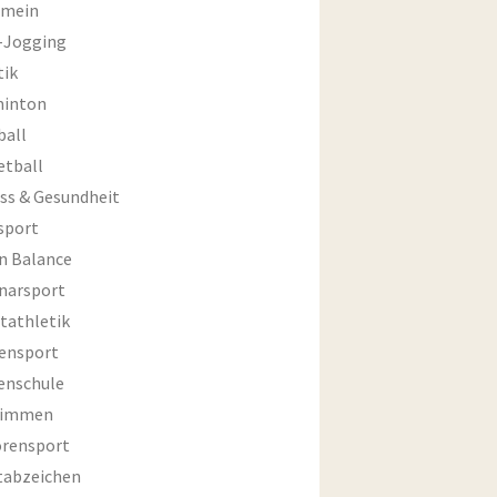
emein
-Jogging
tik
inton
ball
etball
ess & Gesundheit
sport
an Balance
narsport
tathletik
ensport
enschule
wimmen
orensport
tabzeichen