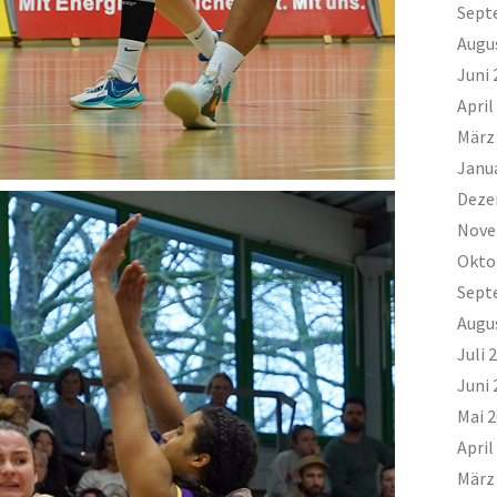
Sept
Augu
Juni 
April
März
Janu
Deze
Nove
Okto
Sept
Augu
Juli 
Juni 
Mai 
April
März