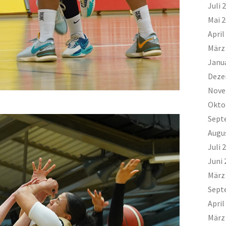
Juli 
Mai 
April
März
Janu
Deze
Nove
Okto
Sept
Augu
Juli 
Juni 
März
Sept
April
März