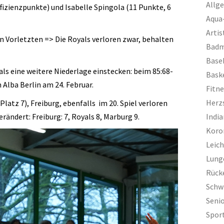
Allg
ffizienzpunkte) und Isabelle Spingola (11 Punkte, 6
Aqua
Artis
n Vorletzten => Die Royals verloren zwar, behalten
Badm
Base
ls eine weitere Niederlage einstecken: beim 85:68-
Bask
Alba Berlin am 24. Februar.
Fitn
Herz
latz 7), Freiburg, ebenfalls im 20. Spiel verloren
rändert: Freiburg: 7, Royals 8, Marburg 9.
Indi
Koro
Leich
Lung
Rück
Sch
Seni
Spor