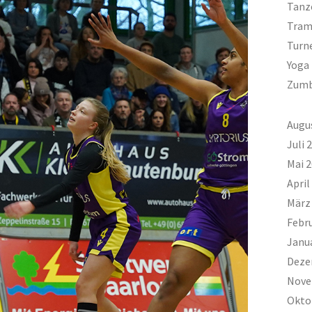
Tanz
Tram
Turn
Yoga
Zum
Augu
Juli 
Mai 
April
März
Febr
Janu
Deze
Nove
Okto