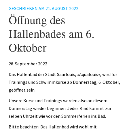
Fitness
GESCHRIEBEN AM
21. AUGUST 2022
Öffnung des
Gesundheit
Antara Age
Hallenbades am 6.
Aqua-Jogging
Oktober
Indian Balance
Herzsport – REHA
26. September 2022
Lungensport – REHA
Das Hallenbad der Stadt Saarlouis, »Aqualouis«, wird für
Trainings und Schwimmkurse ab Donnerstag, 6. Oktober,
Orthopädie – REHA
geöffnet sein.
Rückenschule
Unsere Kurse und Trainings werden also an diesem
Tai Chi
Donnerstag wieder beginnen. Jedes Kind kommt zur
selben Uhrzeit wie vor den Sommerferien ins Bad.
Yoga
Bitte beachten: Das Hallenbad wird wohl mit