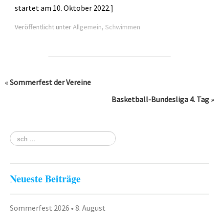
startet am 10. Oktober 2022.]
Zumba
Veröffentlicht unter
Allgemein
,
Schwimmen
TV 1872 Saarlouis e.V.
Vorstand
Turnrat
«
Sommerfest der Vereine
Mitgliedschaft
Basketball-Bundesliga 4. Tag
»
Kontakt
Datenschutzerklärung
Impressum
Impressum
Neueste Beiträge
Datenschutzerklärung
Sommerfest 2026 • 8. August