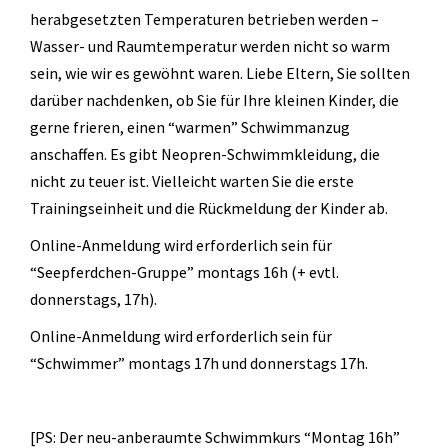
Geräteturnen
herabgesetzten Temperaturen betrieben werden –
Kletterknirpse
Wasser- und Raumtemperatur werden nicht so warm
sein, wie wir es gewöhnt waren. Liebe Eltern, Sie sollten
Kraft und Fitness
darüber nachdenken, ob Sie für Ihre kleinen Kinder, die
Leichtathletik
gerne frieren, einen “warmen” Schwimmanzug
anschaffen. Es gibt Neopren-Schwimmkleidung, die
Schwimmen
nicht zu teuer ist. Vielleicht warten Sie die erste
Schwimmen lernen
Trainingseinheit und die Rückmeldung der Kinder ab.
Seepferdchen
Online-Anmeldung wird erforderlich sein für
“Seepferdchen-Gruppe” montags 16h (+ evtl.
Schwimmer
donnerstags, 17h).
Seniorensport
Online-Anmeldung wird erforderlich sein für
“Schwimmer” montags 17h und donnerstags 17h.
Sportabzeichen
Trampolin
[PS: Der neu-anberaumte Schwimmkurs “Montag 16h”
Turnen