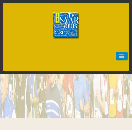
Start
Neuigkeiten
Sportarten
Artistik
Badminton
Baseball
Basketball