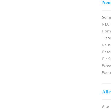
Neu
Somm
NEU:
Horn
Tief
Neuer
Baseb
Die 
Wiss
Waru
Alle
Alle