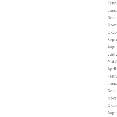
Febr
Janu
Deze
Nove
Okto
Sept
Augu
Juni 
Mai 
April
Febr
Janu
Deze
Nove
Okto
Augu