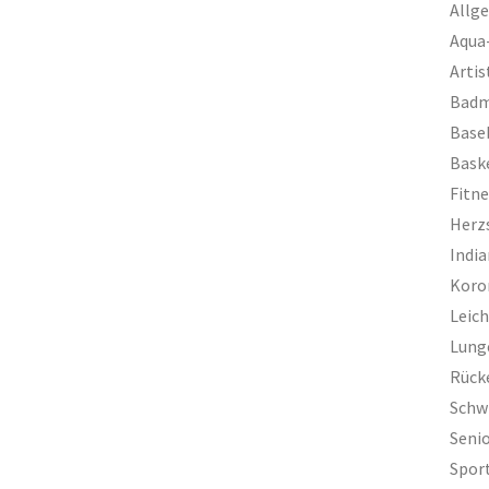
Allg
Aqua
Artis
Badm
Base
Bask
Fitn
Herz
Indi
Koro
Leich
Lung
Rück
Sch
Seni
Spor