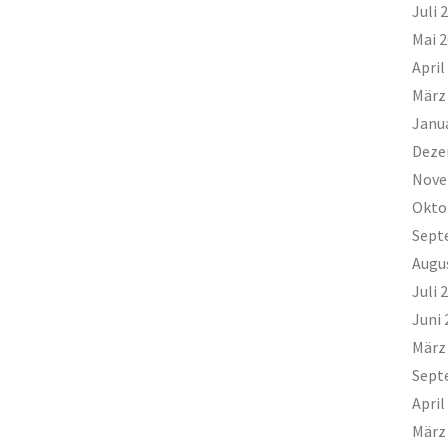
Juli 
Mai 
April
März
Janu
Deze
Nove
Okto
Sept
Augu
Juli 
Juni 
März
Sept
April
März