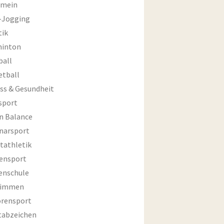
emein
-Jogging
tik
inton
ball
etball
ess & Gesundheit
sport
an Balance
narsport
tathletik
ensport
enschule
wimmen
orensport
tabzeichen