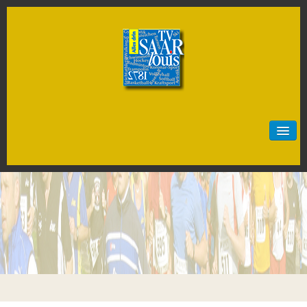
Start
Neuigkeiten
Sportarten
Artistik
Badminton
Baseball
Basketball