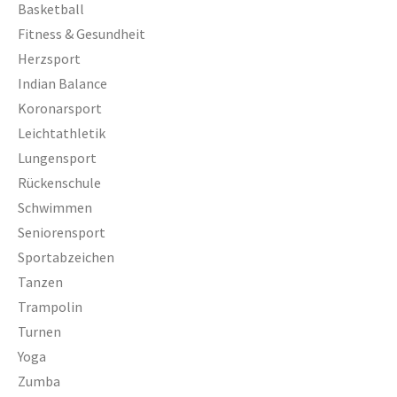
Basketball
Zumba
Fitness & Gesundheit
Herzsport
TV 1872 Saarlouis e.V.
Indian Balance
Vorstand
Koronarsport
Leichtathletik
Turnrat
Lungensport
Mitgliedschaft
Rückenschule
Kontakt
Schwimmen
Seniorensport
Datenschutzerklärung
Sportabzeichen
Impressum
Tanzen
Trampolin
Impressum
Turnen
Datenschutzerklärung
Yoga
Zumba