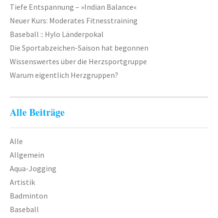
Geräteturnen
Tiefe Entspannung – »Indian Balance«
Neuer Kurs: Moderates Fitnesstraining
Kletterknirpse
Baseball :: Hylo Länderpokal
Kraft und Fitness
Die Sportabzeichen-Saison hat begonnen
Leichtathletik
Wissenswertes über die Herzsportgruppe
Warum eigentlich Herzgruppen?
Schwimmen
Schwimmen lernen
Alle Beiträge
Seepferdchen
Schwimmer
Alle
Allgemein
Seniorensport
Aqua-Jogging
Sportabzeichen
Artistik
Badminton
Trampolin
Baseball
Turnen