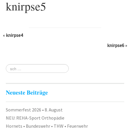
knirpse5
Fitness
Gesundheit
Antara Age
«
knirpse4
Aqua-Jogging
knirpse6
»
Indian Balance
Herzsport – REHA
Lungensport – REHA
Orthopädie – REHA
Neueste Beiträge
Rückenschule
Tai Chi
Sommerfest 2026 • 8. August
NEU: REHA-Sport Orthopädie
Yoga
Hornets • Bundeswehr • THW • Feuerwehr