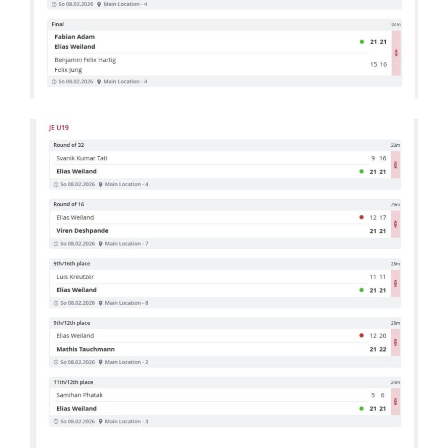
Zumba
TV 1872 Saarlouis e.V.
Vorstand
Turnrat
Mitgliedschaft
Kontakt
Datenschutzerklärung
Impressum
Impressum
Datenschutzerklärung