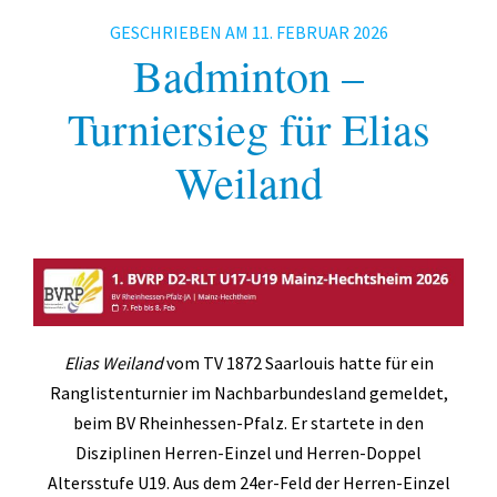
Fitness
GESCHRIEBEN AM
11. FEBRUAR 2026
Gesundheit
Badminton –
Antara Age
Turniersieg für Elias
Aqua-Jogging
Weiland
Indian Balance
Herzsport – REHA
Lungensport – REHA
Orthopädie – REHA
Elias Weiland
vom TV 1872 Saarlouis hatte für ein
Rückenschule
Ranglistenturnier im Nachbarbundesland gemeldet,
Tai Chi
beim BV Rheinhessen-Pfalz. Er startete in den
Disziplinen Herren-Einzel und Herren-Doppel
Yoga
Altersstufe U19. Aus dem 24er-Feld der Herren-Einzel