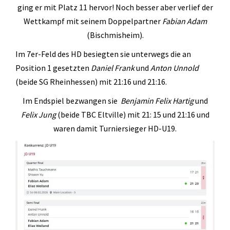
Geräteturnen
ging er mit Platz 11 hervor! Noch besser aber verlief der
Wettkampf mit seinem Doppelpartner
Fabian Adam
Kletterknirpse
(Bischmisheim).
Kraft und Fitness
Im 7er-Feld des HD besiegten sie unterwegs die an
Leichtathletik
Position 1 gesetzten
Daniel Frank
und
Anton Unnold
(beide SG Rheinhessen) mit 21:16 und 21:16.
Schwimmen
Im Endspiel bezwangen sie
Benjamin Felix Hartig
und
Schwimmen lernen
Felix Jung
(beide TBC Eltville) mit 21: 15 und 21:16 und
Seepferdchen
waren damit Turniersieger HD-U19.
Schwimmer
Seniorensport
Sportabzeichen
Trampolin
Turnen