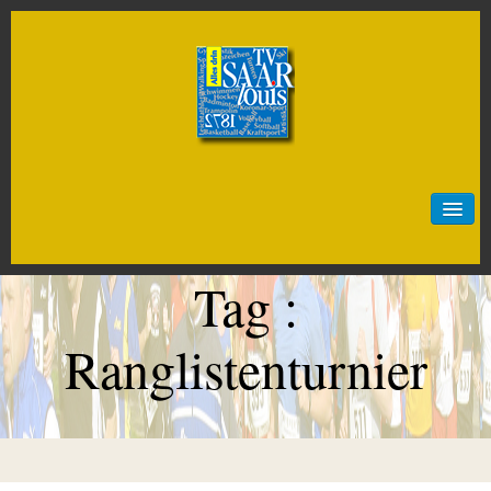
Start
Neuigkeiten
Tag :
Sportarten
Artistik
Ranglistenturnier
Badminton
Baseball
Basketball